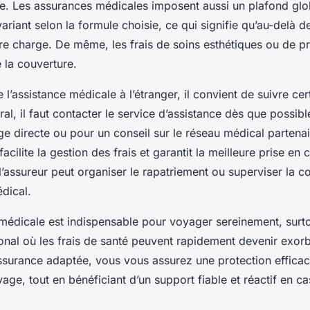
ge. Les assurances médicales imposent aussi un plafond glo
riant selon la formule choisie, ce qui signifie qu’au-delà d
otre charge. De même, les frais de soins esthétiques ou de p
 la couverture.
 l’assistance médicale à l’étranger, il convient de suivre c
al, il faut contacter le service d’assistance dès que possibl
ge directe ou pour un conseil sur le réseau médical partenai
cilite la gestion des frais et garantit la meilleure prise en
 l’assureur peut organiser le rapatriement ou superviser la 
édical.
médicale est indispensable pour voyager sereinement, surt
ional où les frais de santé peuvent rapidement devenir exorb
ssurance adaptée, vous vous assurez une protection efficac
age, tout en bénéficiant d’un support fiable et réactif en c