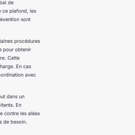
bal de
e ce plafond, les
révention sont
ertaines procédures
e pour obtenir
re. Cette
 charge. En cas
coordination avec
out dans un
itants. En
e contre les aléas
as de besoin.