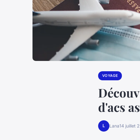
VOYAGE
Découvr
d'acs a
L
Lana
14 juillet