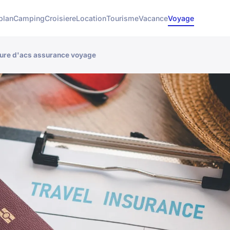
plan
Camping
Croisiere
Location
Tourisme
Vacance
Voyage
ture d'acs assurance voyage