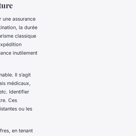
ture
er une assurance
nation, la durée
urisme classique
expédition
rance inutilement
ble. Il s’agit
rais médicaux,
tc. Identifier
tre. Ces
istantes ou les
fres, en tenant